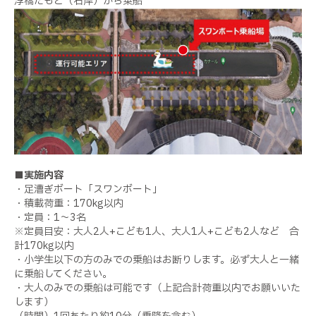
浮橋たもと（右岸）から乗船
■実施内容
・足漕ぎボート「スワンボート」
・積載荷重：170kg以内
・定員：1～3名
※定員目安：大人2人+こども1人、大人1人+こども2人など 合
計170kg以内
・小学生以下の方のみでの乗船はお断りします。必ず大人と一緒
に乗船してください。
・大人のみでの乗船は可能です（上記合計荷重以内でお願いいた
します）