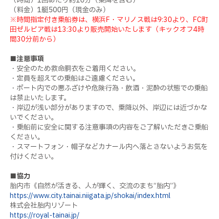
（時間）1回あたり約10分（乗降を含む）
（料金）1艇500円（現金のみ）
※時間指定付き乗船券は、横浜F・マリノス戦は9:30より、FC町
田ゼルビア戦は13:30より販売開始いたします（キックオフ4時
間30分前から）
■注意事項
・安全のため救命胴衣をご着用ください。
・定員を超えての乗船はご遠慮ください。
・ボート内での悪ふざけや危険行為・飲酒・泥酔の状態での乗船
は禁止いたします。
・岸辺が浅い部分がありますので、乗降以外、岸辺には近づかな
いでください。
・乗船前に安全に関する注意事項の内容をご了解いただきご乗船
ください。
・スマートフォン・帽子などカナール内へ落とさないようお気を
付けください。
■協力
胎内市《自然が活きる、人が輝く、交流のまち“胎内”》
https://www.city.tainai.niigata.jp/shokai/index.html
株式会社胎内リゾート
https://royal-tainai.jp/