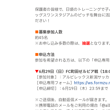
保護者の皆様で、日頃のトレーニングで子
ッグスワンスタジアムのピッチを舞台に活
ださい！
■
募集参加人数
約45名
※お申し込み多数の際は、
抽選
となります
■
申込方法
参加を希望される方は、以下の「申込専用
▼
6月29日（日）FC町田ゼルビア戦（18
［参加対象］：アルビレックス新潟サッカ
［申込専用フォーム］
https://ws.formzu.
［申込締切］：6月19日（木）23:59まで
※ご送信後、自動返信メールが届きます。
※携帯電話のメールをご利用の場合「@alb