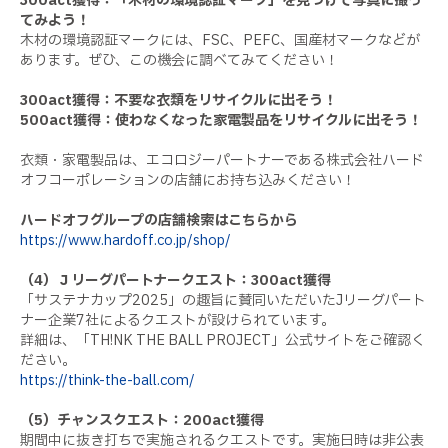
300act獲得：「木材の環境認証マーク」を見つけて写真に撮っ
てみよう！
木材の環境認証マークには、FSC、PEFC、国産材マークなどが
あります。ぜひ、この機会に調べてみてください！
300act獲得：不要な衣類をリサイクルに出そう！
500act獲得：使わなくなった家電製品をリサイクルに出そう！
衣類・家電製品は、エコロジーパートナーである株式会社ハード
オフコーポレーションの店舗にお持ち込みください！
ハードオフグループの店舗検索はこちらから
https://www.hardoff.co.jp/shop/
（4）Ｊリーグパートナークエスト：300act獲得
「サステナカップ2025」の趣旨に賛同いただいたJリーグパート
ナー企業7社によるクエストが設けられています。
詳細は、「TH!NK THE BALL PROJECT」公式サイトをご確認く
ださい。
https://think-the-ball.com/
（5）チャンスクエスト：200act獲得
期間中に抜き打ちで実施されるクエストです。実施日時は非公表