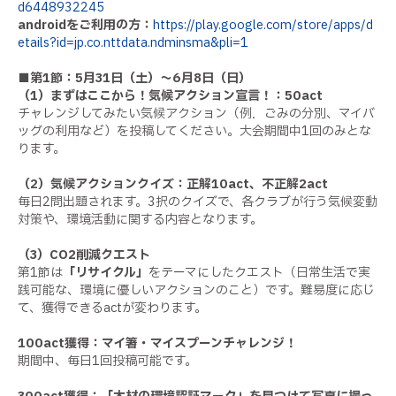
d6448932245
androidをご利用の方：
https://play.google.com/store/apps/d
etails?id=jp.co.nttdata.ndminsma&pli=1
■第1節：5月31日（土）～6月8日（日）
（1）まずはここから！気候アクション宣言！：50act
チャレンジしてみたい気候アクション（例．ごみの分別、マイバ
ッグの利用など）を投稿してください。大会期間中1回のみとな
ります。
（2）気候アクションクイズ：正解10act、不正解2act
毎日2問出題されます。3択のクイズで、各クラブが行う気候変動
対策や、環境活動に関する内容となります。
（3）CO2削減クエスト
第1節は
「リサイクル」
をテーマにしたクエスト（日常生活で実
践可能な、環境に優しいアクションのこと）です。難易度に応じ
て、獲得できるactが変わります。
100act獲得：マイ箸・マイスプーンチャレンジ！
期間中、毎日1回投稿可能です。