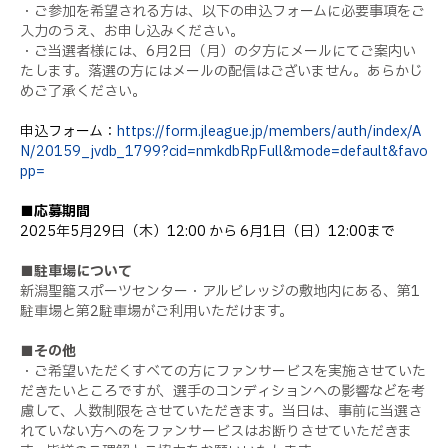
・ご参加を希望される方は、以下の申込フォームに必要事項をご
入力のうえ、お申し込みください。
・ご当選者様には、6月2日（月）の夕方にメールにてご案内い
たします。落選の方にはメールの配信はございません。あらかじ
めご了承ください。
申込フォーム：
https://form.jleague.jp/members/auth/index/A
N/20159_jvdb_1799?cid=nmkdbRpFull&mode=default&favo
pp=
■応募期間
2025年5月29日（木）12:00 から 6月1日（日）12:00まで
■駐車場について
新潟聖籠スポーツセンター・アルビレッジの敷地内にある、第1
駐車場と第2駐車場がご利用いただけます。
■その他
・ご希望いただくすべての方にファンサービスを実施させていた
だきたいところですが、選手のコンディションへの影響などを考
慮して、人数制限をさせていただきます。当日は、事前に当選さ
れていない方へのをファンサービスはお断りさせていただきま