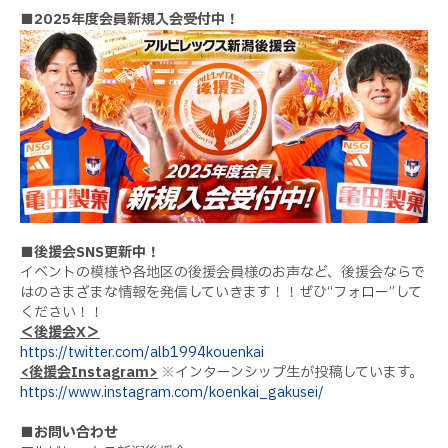
■2025年度会員新規入会受付中！
■後援会SNS更新中！
イベントの模様や各地区の後援会員様のお声など、後援会ならで
はのさまざまな情報を発信していきます！！ぜひ“フォロー”して
ください！！
＜後援会X＞
https://twitter.com/alb1994kouenkai
<後援会Instagram>
※インターンシップ生が投稿しています。
https://www.instagram.com/koenkai_gakusei/
■お問い合わせ