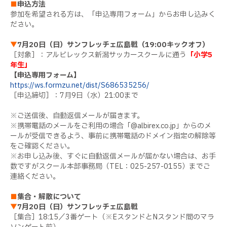
■
申込方法
参加を希望される方は、「申込専用フォーム」からお申し込みく
ださい。
▼
7月20日（日）サンフレッチェ広島戦（19:00キックオフ）
［対象］：アルビレックス新潟サッカースクールに通う
「小学5
年生」
【申込専用フォーム】
https://ws.formzu.net/dist/S686535256/
［申込締切］：7月9日（水）21:00まで
※ご送信後、自動返信メールが届きます。
※携帯電話のメールをご利用の場合「@albirex.co.jp」からのメ
ールが受信できるよう、事前に携帯電話のドメイン指定の解除等
をご確認ください。
※お申し込み後、すぐに自動返信メールが届かない場合は、お手
数ですがスクール本部事務局（TEL：025-257-0155）までご
連絡ください。
■
集合・解散について
▼
7月20日（日）サンフレッチェ広島戦
［集合］18:15／3番ゲート（※EスタンドとNスタンド間のマラ