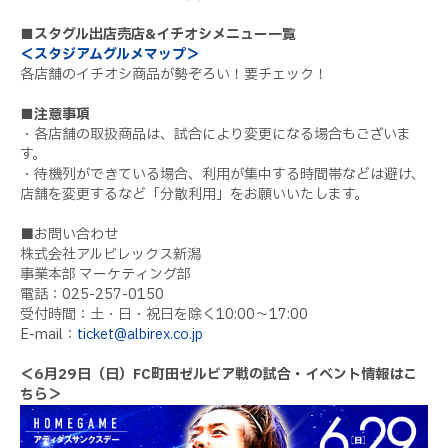
■スタグル出店売店&イチオシメニュー一覧
＜スタジアムグルメマップ＞
各店舗のイチオシ商品が勢ぞろい！要チェック！
■注意事項
・各店舗の取扱商品は、試合により変更になる場合もございま
す。
・待機列ができている場合、利用が集中する時間帯などは避け、
店舗を変更するなど「分散利用」をお願いいたします。
■お問い合わせ
株式会社アルビレックス新潟
事業本部 マーケティング部
電話：025-257-0150
受付時間：土・日・祝日を除く10:00〜17:00
E-mail：
ticket@albirex.co.jp
＜6月29日（日）FC町田ゼルビア戦の試合・イベント情報はこ
ちら＞