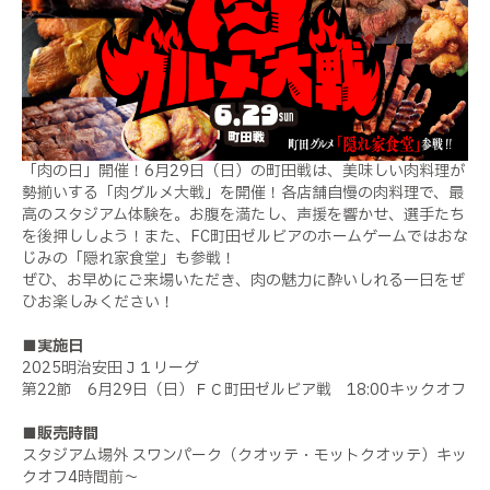
「肉の日」開催！6月29日（日）の町田戦は、美味しい肉料理が
勢揃いする「肉グルメ大戦」を開催！各店舗自慢の肉料理で、最
高のスタジアム体験を。お腹を満たし、声援を響かせ、選手たち
を後押ししよう！また、FC町田ゼルビアのホームゲームではおな
じみの「隠れ家食堂」も参戦！
ぜひ、お早めにご来場いただき、肉の魅力に酔いしれる一日をぜ
ひお楽しみください！
■実施日
2025明治安田Ｊ１リーグ
第22節 6月29日（日）ＦＣ町田ゼルビア戦 18:00キックオフ
■販売時間
スタジアム場外 スワンパーク（クオッテ・モットクオッテ）キッ
クオフ4時間前～