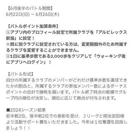
【6月後半のバトル期間】
6月22日(日) ～ 6月26日(木)
【バトルポイント加算条件】
①アプリ内のプロフィール設定で所属クラブを「アルビレックス
新潟」に設定！
※既に別クラブに設定されている方は、変更期間外のため所属す
るクラブを変更することができません。
②1日に基準歩数である3,000歩をクリアして「ウォーキング後
にアプリへログイン」！
【バトル形式】
自分の所属するクラブのメンバーがどれだけ基準歩数を達成でき
たかの割合と、所属するクラブの参加メンバー数によるボーナス
ポイントの合計で勝敗を競います。バトル終了時点の戦績でグル
ープ内の順位が決定し、順位に応じて勝点が付与されます。
■2024シーズン結果
前半戦2位、後半戦2位での表彰を受け、Ｊリーグと明治安田様
より活動サポート費をいただきました。今年は１位奪還を目指し
ましょう！！