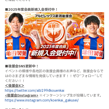
■2025年度会員新規入会受付中！
■後援会SNS更新中！
イベントの模様や各地区の後援会員様のお声など、後援会ならで
はのさまざまな情報を発信していきます！！ぜひ“フォロー”して
ください！！
＜後援会X＞
https://twitter.com/alb1994kouenkai
<後援会Instagram>
※インターンシップ生が投稿しています。
https://www.instagram.com/koenkai_gakusei/