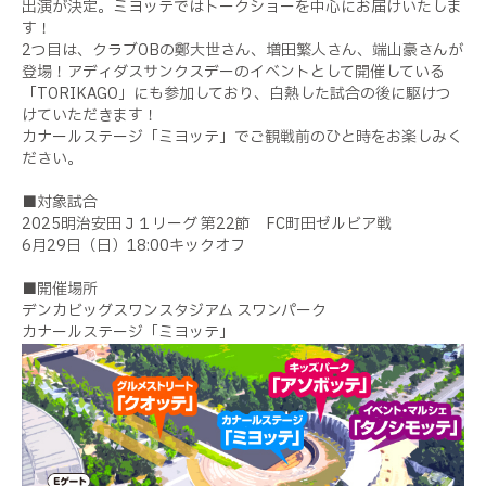
出演が決定。ミヨッテではトークショーを中心にお届けいたしま
す！
2つ目は、クラブOBの鄭大世さん、増田繁人さん、端山豪さんが
登場！アディダスサンクスデーのイベントとして開催している
「TORIKAGO」にも参加しており、白熱した試合の後に駆けつ
けていただきます！
カナールステージ「ミヨッテ」でご観戦前のひと時をお楽しみく
ださい。
■対象試合
2025明治安田Ｊ１リーグ 第22節 FC町田ゼルビア戦
6月29日（日）18:00キックオフ
■開催場所
デンカビッグスワンスタジアム スワンパーク
カナールステージ「ミヨッテ」