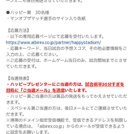
ーンミニも後日発送させていただきます。
●ハッピー賞 30名様
・マンオブザマッチ選手のサイン入り色紙
【応募方法】
・以下の専用応募ページにて応募を受付いたします。
https://www.albirex.co.jp/partner/happystadium/
・応募キーワード、当日試合の予想スコア、その他必要情報をご
入力の上、ご応募ください。
※ご応募の受付は、ホームゲーム当日のみ、試合開始までとさせ
ていただきます。
【当選発表】
・ハッピープレゼンターにご当選の方は、
試合前半30分すぎを
目処に「ご当選メール」を送信
いたします。
・ハッピー賞ご当選の方は賞品の発送をもってかえさせていただ
きます。
・スペシャル賞ご当選の方は、後日メールにてご連絡させていた
だきます。
※携帯のドメイン指定受信機能で、受信できるアドレスを制限し
ている場合は、「albirex.co.jp」からのメールが受信できるよう
に設定をお願いします。