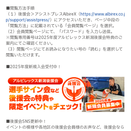
■閲覧方法手順
（１）後援会＞アシストプレスAlbireX（
https://www.albirex.co.j
p/support/assistpress/
）にアクセスいただき、ページ中段の
「閲覧方法」に記載されている「会員閲覧ページ」を選択。
（2）会員閲覧ページにて、「パスワード」を入力し送信。
※閲覧専用番号は2025年度アルビレックス新潟後援会特典のご
案内にてご確認ください。
（3）閲覧ページにてお読みになりたい号の「読む」を選択して
閲覧いただけます。
■2025年度新規入会受付中！
■後援会SNS更新中！
イベントの模様や各地区の後援会会員様のお声など、後援会なら