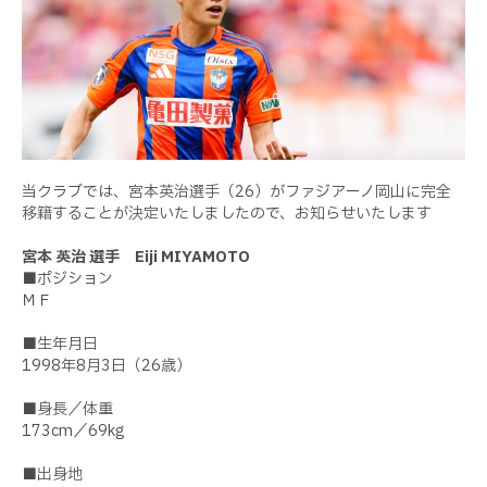
当クラブでは、宮本英治選手（26）がファジアーノ岡山に完全
移籍することが決定いたしましたので、お知らせいたします
宮本 英治 選手 Eiji MIYAMOTO
■ポジション
ＭＦ
■生年月日
1998年8月3日（26歳）
■身長／体重
173cm／69kg
■出身地