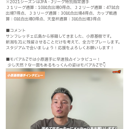
※2021シーズンはJFA・Jリーグ特別指定選手
Ｊ１リーグ通算：10試合出場0得点、Ｊ２リーグ通算：47試合
出場7得点、Ｊ３リーグ通算：30試合出場4得点、カップ戦通
算：0試合出場0得点、天皇杯通算：3試合出場3得点
■コメント
サンフレッチェ広島から移籍してきました、小原基樹です。
新潟をJ1に残留させることだけを考えて、全力でプレーします。
スタジアムで会いましょう！応援をよろしくお願いします！
■モバアルZでは小原選手に早速独占インタビュー！
少し天然？な一面もあるもっくんの姿はモバアルZで👇