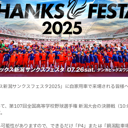
ス新潟サンクスフェスタ
2025
」に自家用車で来場される皆様
いて、第
107
回全国高等学校野球選手権 新潟大会の決勝戦（
10:
す。
る可能性がありますので、できるだけ「
P4
」または「鍋潟駐車