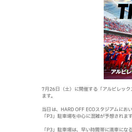
7
月
26
日（土）に開催する「アルビレック
ます。
当日は、
HARD OFF ECO
スタジアムにお
「
P3
」駐車場を中心に混雑が予想されま
「
P3
」駐車場は、早い時間帯に満車にな