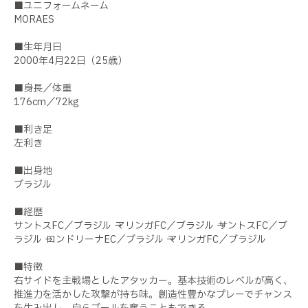
■ユニフォームネーム
MORAES
■生年月日
2000年4月22日（25歳）
■身長／体重
176cm／72kg
■利き足
左利き
■出身地
ブラジル
■経歴
サントスFC／ブラジル → マリンガFC／ブラジル → サントスFC／ブ
ラジル → ロンドリーナEC／ブラジル → マリンガFC／ブラジル
■特徴
右サイドを主戦場としたアタッカー。基本技術のレベルが高く、
推進力を活かした攻撃が持ち味。創造性豊かなプレーでチャンス