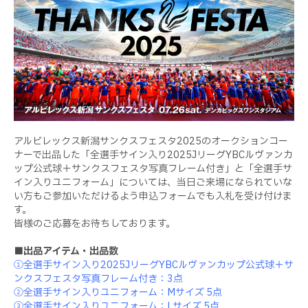
アルビレックス新潟サンクスフェスタ2025のオークションコー
ナーで出品した「全選手サイン入り2025JリーグYBCルヴァンカ
ップ公式球＋サンクスフェスタ写真フレーム付き」と「全選手サ
イン入りユニフォーム」については、当日ご来場になられていな
い方もご参加いただけるよう申込フォームでも入札を受け付けま
す。
皆様のご応募をお待ちしております。
■
出品アイテム・出品数
①全選手サイン入り2025JリーグYBCルヴァンカップ公式球＋サ
ンクスフェスタ写真フレーム付き：3点
②全選手サイン入りユニフォーム：Mサイズ 5点
③全選手サイン入りユニフォーム：Lサイズ 5点