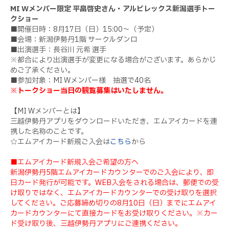
MI Wメンバー限定 平畠啓史さん・アルビレックス新潟選手トー
クショー
■開催日時：8月17日（日）15:00～（予定）
■会場：新潟伊勢丹1階 サークルダンロ
■出演選手：長谷川 元希 選手
※都合により出演選手が変更になる場合がございます。あらかじ
めご了承ください。
■参加対象：MI Wメンバー様 抽選で40名
※トークショー当日の観覧募集はいたしません。
【MI Wメンバーとは】
三越伊勢丹アプリをダウンロードいただき、エムアイカードを連
携した名称のことです。
☆エムアイカード新規ご入会は
こちら
から
■エムアイカード新規入会ご希望の方へ
新潟伊勢丹5階エムアイカードカウンターでのご入会により、即
日カード発行が可能です。WEB入会をされる場合は、郵便での受
け取りではなく、エムアイカードカウンターでの受け取りを選択
してください。ご応募締め切りの8月10日（日）までにエムアイ
カードカウンターにて直接カードをお受け取りください。※カー
ド受け取り後、三越伊勢丹アプリにご連携ください。