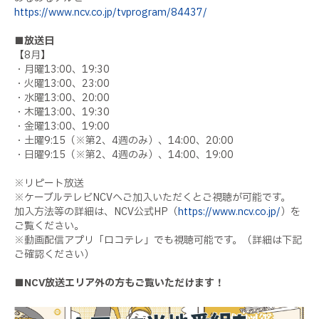
https://www.ncv.co.jp/tvprogram/84437/
■放送日
【
8
月】
・月曜
13:00
、
19:30
・火曜
13:00
、
23:00
・水曜
13:00
、
20:00
・木曜
13:00
、
19:30
・金曜
13:00
、
19:00
・土曜
9:15
（※第
2
、
4
週のみ）、
14:00
、
20:00
・日曜
9:15
（※第
2
、
4
週のみ）、
14:00
、
19:00
※リピート放送
※ケーブルテレビ
NCV
へご加入いただくとご視聴が可能です。
加入方法等の詳細は、
NCV
公式
HP
（
https://www.ncv.co.jp/
）を
ご覧ください。
※動画配信アプリ「ロコテレ」でも視聴可能です。（詳細は下記
ご確認ください）
■
NCV
放送エリア外の方もご覧いただけます！