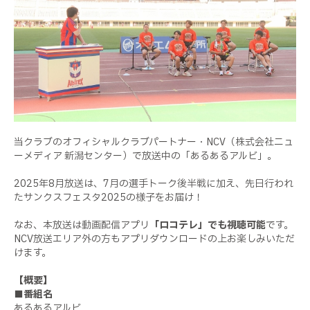
当クラブのオフィシャルクラブパートナー・
NCV
（株式会社ニュ
ーメディア 新潟センター）で放送中の「あるあるアルビ」。
2025
年
8
月放送は、
7
月の選手トーク後半戦に加え、先日行われ
たサンクスフェスタ
2025
の様子をお届け！
なお、本放送は動画配信アプリ
「ロコテレ」でも視聴可能
です。
NCV
放送エリア外の方もアプリダウンロードの上お楽しみいただ
けます。
【概要】
■番組名
あるあるアルビ