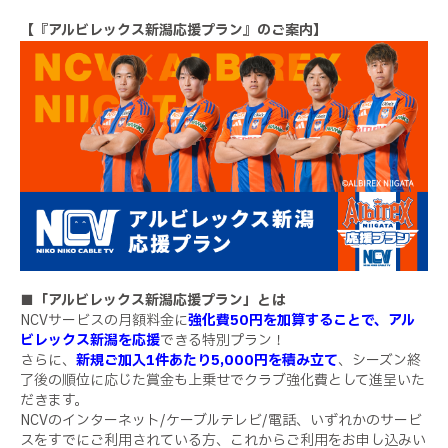
【『アルビレックス新潟応援プラン』のご案内】
■「アルビレックス新潟応援プラン」とは
NCV
サービスの月額料金に
強化費50円を加算することで、アル
ビレックス新潟を応援
できる特別プラン！
さらに、
新規ご加入1件あたり5,000円を積み立て
、シーズン終
了後の順位に応じた賞金も上乗せでクラブ強化費として進呈いた
だきます。
NCV
のインターネット
/
ケーブルテレビ
/
電話、いずれかのサービ
スをすでにご利用されている方、これからご利用をお申し込みい