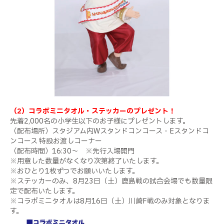
（2）コラボミニタオル・ステッカーのプレゼント！
先着
2,000
名の小学生以下のお子様にプレゼントします。
（配布場所）スタジアム内
W
スタンドコンコース・
E
スタンドコ
ンコース 特設お渡しコーナー
（配布時間）
16:30
～ ※先行入場開門
※用意した数量がなくなり次第終了いたします。
※おひとり
1
枚ずつでお願いいたします。
※ステッカーのみ、
8
月
23
日（土）鹿島戦の試合会場でも数量限
定で配布いたします。
※コラボミニタオルは
8
月
16
日（土）川崎
F
戦のみ対象となりま
す。