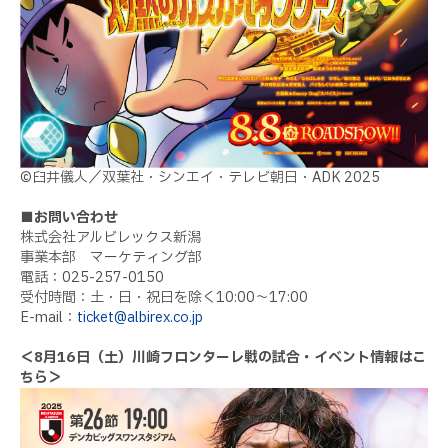
©
臼井儀人／双葉社・シンエイ・テレビ朝日・
ADK 2025
■お問い合わせ
株式会社アルビレックス新潟
事業本部 マーケティング部
電話：
025-257-0150
受付時間：土・日・祝日を除く
10:00
〜
17:00
E-mail
：
ticket@albirex.co.jp
＜
8
月
16
日（土）川崎フロンターレ戦の試合・イベント情報はこ
ちら＞