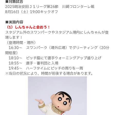
■対象試合
2025
明治安田Ｊ１リーグ第
26
節 川崎フロンターレ戦
8
月
16
日（土）
19:00
キックオフ
■実施内容
（1）しんちゃんと会おう！
スタジアム外のスワンパークやスタジアム場内にしんちゃんが登
場します！
（登場時間・場所）
16:30
～ スワンパーク（場外広場）でグリーティング（
20
分
間程度）
18:10
～ ピッチ脇にて選手ウォーミングアップ盛り上げ
18:55
～ 選手・審判団と入場
19:45
～ ハーフタイムにピッチの周りを一周
※当日の状況により、時間が前後する場合があります。