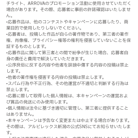
チライト、ARROVAのプロモーション活動に使用させていただく
場合があります。その際、応募者に事前の許諾確認はいたしませ
ん。
•応募作品は、他のコンテストやキャンペーンに応募したり、商
業目的で使用したりしないでください。
•応募者は、投稿した作品が自らの著作物であり、第三者の著作
権、肖像権、プライバシー権等の権利を侵害していないことを保
証するものとします。
•応募作品に関して第三者との間で紛争が生じた場合、応募者自
身の責任と費用で解決していただきます。
•公序良俗に反する内容や他者を誹謗中傷する内容の投稿は禁止
します。
•他者の著作権を侵害する内容の投稿は禁止します。
•スパム行為や不正行為、その他運営が不適切と判断する行為は
禁止します。
•応募に際して取得した個人情報は、本キャンペーンの運営およ
び賞品の発送にのみ使用します。
•個人情報は法令に基づき適切に管理し、第三者に提供すること
はありません。
•本キャンペーンは予告なく変更または中止する場合があります。
その際は、アルビレックス新潟の公式SNSにてお知らせいたしま
す。