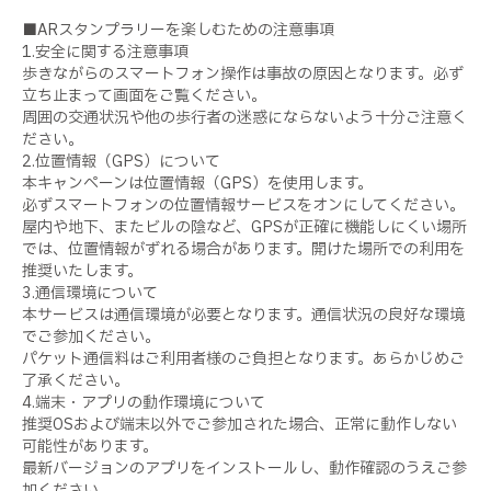
■ARスタンプラリーを楽しむための注意事項
1.安全に関する注意事項
歩きながらのスマートフォン操作は事故の原因となります。必ず
立ち止まって画面をご覧ください。
周囲の交通状況や他の歩行者の迷惑にならないよう十分ご注意く
ださい。
2.位置情報（GPS）について
本キャンペーンは位置情報（GPS）を使用します。
必ずスマートフォンの位置情報サービスをオンにしてください。
屋内や地下、またビルの陰など、GPSが正確に機能しにくい場所
では、位置情報がずれる場合があります。開けた場所での利用を
推奨いたします。
3.通信環境について
本サービスは通信環境が必要となります。通信状況の良好な環境
でご参加ください。
パケット通信料はご利用者様のご負担となります。あらかじめご
了承ください。
4.端末・アプリの動作環境について
推奨OSおよび端末以外でご参加された場合、正常に動作しない
可能性があります。
最新バージョンのアプリをインストールし、動作確認のうえご参
加ください。