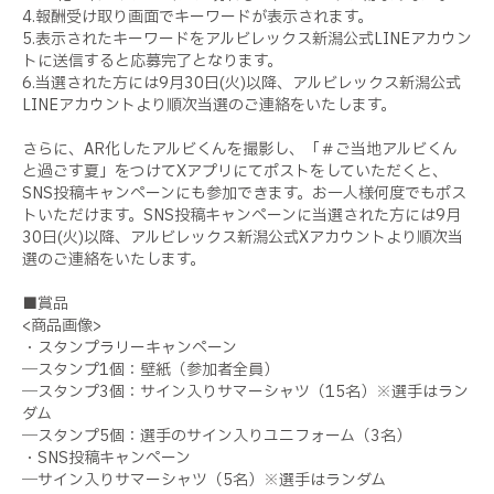
4.報酬受け取り画面でキーワードが表示されます。
5.表示されたキーワードをアルビレックス新潟公式LINEアカウン
トに送信すると応募完了となります。
6.当選された方には9月30日(火)以降、アルビレックス新潟公式
LINEアカウントより順次当選のご連絡をいたします。
さらに、AR化したアルビくんを撮影し、「＃ご当地アルビくん
と過ごす夏」をつけてXアプリにてポストをしていただくと、
SNS投稿キャンペーンにも参加できます。お一人様何度でもポス
トいただけます。SNS投稿キャンペーンに当選された方には9月
30日(火)以降、アルビレックス新潟公式Xアカウントより順次当
選のご連絡をいたします。
■賞品
<商品画像>
・スタンプラリーキャンペーン
―スタンプ1個：壁紙（参加者全員）
―スタンプ3個：サイン入りサマーシャツ（15名）※選手はラン
ダム
―スタンプ5個：選手のサイン入りユニフォーム（3名）
・SNS投稿キャンペーン
―サイン入りサマーシャツ（5名）※選手はランダム