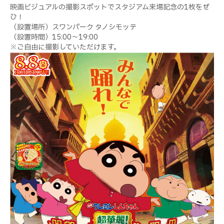
映画ビジュアルの撮影スポットでスタジアム来場記念の
1
枚をぜ
ひ！
（設置場所）スワンパーク タノシモッテ
（設置時間）
15:00
～
19:00
※ご自由に撮影していただけます。