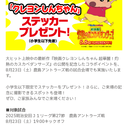
大ヒット上映中の最新作『映画クレヨンしんちゃん 超華麗！灼
熱のカスカベダンサーズ』の公開を記念したコラボイベントを、
8
月
23
日（土）鹿島アントラーズ戦の試合会場でも実施いたしま
す。
小学生以下限定でステッカーをプレゼント！さらに、ご来場の記
念に撮影できるスポットも登場！
ぜひ、ご家族みんなでご来場ください！
■対象試合
2025
明治安田Ｊ１リーグ第
27
節 鹿島アントラーズ戦
8
月
23
日（土）
19:00
キックオフ