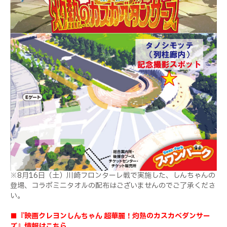
※
8
月
16
日（土）川崎フロンターレ戦で実施した、しんちゃんの
登場、コラボミニタオルの配布はございませんのでご了承くださ
い。
■『映画クレヨンしんちゃん 超華麗！灼熱のカスカベダンサー
ズ』情報はこちら