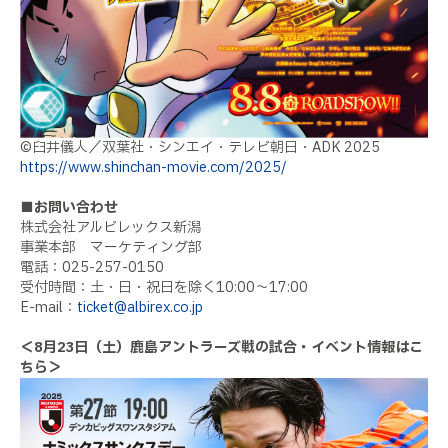
©
臼井儀人／双葉社・シンエイ・テレビ朝日・
ADK 2025
https://www.shinchan-movie.com/2025/
■お問い合わせ
株式会社アルビレックス新潟
事業本部 マーケティング部
電話：
025-257-0150
受付時間：土・日・祝日を除く
10:00
〜
17:00
E-mail
：
ticket@albirex.co.jp
＜
8
月
23
日（土）鹿島アントラーズ戦の試合・イベント情報はこ
ちら＞