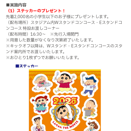
■実施内容
（1）ステッカーのプレゼント！
先着
2,000
名の小学生以下のお子様にプレゼントします。
（配布場所）スタジアム内
W
スタンドコンコース・
E
スタンドコ
ンコース 特設お渡しコーナー
（配布時間）
16:30
～
※
先行入場開門
※用意した数量がなくなり次第終了いたします。
※キックオフ以降は、
W
スタンド・
E
スタンドコンコースのスタ
ンド案内所でお渡しいたします。
※おひとり
1
枚ずつでお願いいたします。