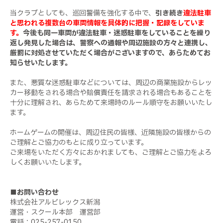
当クラブとしても、巡回警備を強化する中で、
引き続き
違法駐車
と思われる複数台の車両情報を具体的に把握・記録をしていま
す。
今後も同一車両が違法駐車・迷惑駐車をしていることを繰り
返し発見した場合は、警察への通報や周辺施設の方々と連携し、
厳罰に対処させていただく場合がございますので、あらためてお
知らせいたします。
また、悪質な迷惑駐車などについては、周辺の商業施設からレッ
カー移動をされる場合や賠償責任を請求される場合もあることを
十分に理解され、あらためて来場時のルール順守をお願いいたし
ます。
ホームゲームの開催は、周辺住民の皆様、近隣施設の皆様からの
ご理解とご協力のもとに成り立っています。
ご来場をいただく方々におかれましても、ご理解とご協力をよろ
しくお願いいたします。
■お問い合わせ
株式会社アルビレックス新潟
運営・スクール本部 運営部
電話：025-257-0150