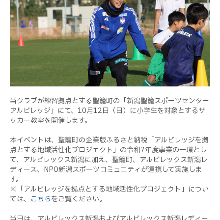
当クラブが練習拠点とする聖籠町の「新潟聖籠スポーツセンター
アルビレッジ」にて、10月12日（日）に小学生を対象とするサ
ッカー教室を開催します。
本イベントは、聖籠町の企業版ふるさと納税「アルビレッジを拠
点とする地域活性化プロジェクト」の令和7年度事業の一環とし
て、アルビレックス新潟に加え、聖籠町、アルビレックス新潟レ
ディース、NPO新潟スポーツコミュニティが連携して実施しま
す。
※「アルビレッジを拠点とする地域活性化プロジェクト」につい
ては、
こちら
をご覧ください。
当日は、アルビレックス新潟およびアルビレックス新潟レディー