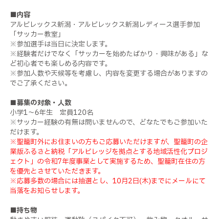
■
内容
アルビレックス新潟・アルビレックス新潟レディース選手参加
「サッカー教室」
※参加選手は当日に決定します。
※経験者だけでなく「サッカーを始めたばかり・興味がある」な
ど初心者でも楽しめる内容です。
※参加人数や天候等を考慮し、内容を変更する場合がありますの
でご了承ください。
■募集の対象・人数
小学1～6年生 定員120名
※サッカー経験の有無は問いませんので、どなたでもご参加いた
だけます。
※聖籠町外にお住まいの方もご応募いただけますが、聖籠町の企
業版ふるさと納税「アルビレッジを拠点とする地域活性化プロジ
ェクト」の令和7年度事業として実施するため、聖籠町在住の方
を優先とさせていただきます。
※応募多数の場合には抽選とし、10月2日(木)までにメールにて
当落をお知らせします。
■
持ち物