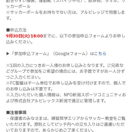
動きやすい服装、運動靴（スパイク不可）、飲み物、タオル、サ
ッカーボール
※サッカーボールをお持ちでない方は、アルビレッジで用意しま
す。
■申込方法
9月30日(火) 18:00
までに、以下の参加申込フォームよりお申し
込みください。
▶「参加申込フォーム」（Googleフォーム）は
こちら
※1回の入力につきお一人様のお申し込みとなります。ご兄弟な
どグループで参加をご希望の場合には、お手数ですがお一人分ず
つご入力ください。
※FC聖籠はチーム単位でお申し込みを受け付けますので、個人で
のお申し込みは不要です。
※入力いただいた個人情報は、NPO新潟スポーツコミュニティお
よび株式会社アルビレックス新潟で適正に管理します。
■
注意事項
・保護者のみなさまは、練習見学エリアからサッカー教室をご覧
いただけます。原則としてピッチ内への立ち入りはご遠慮いただ
いておりますので、あらかじめご了承ください。