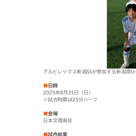
アルビレックス新潟SSが参加する新潟県U-
■
日時
2025年8月31日（日）
※試合時間は25分ハーフ
■
会場
日本文理高校
■
試合結果