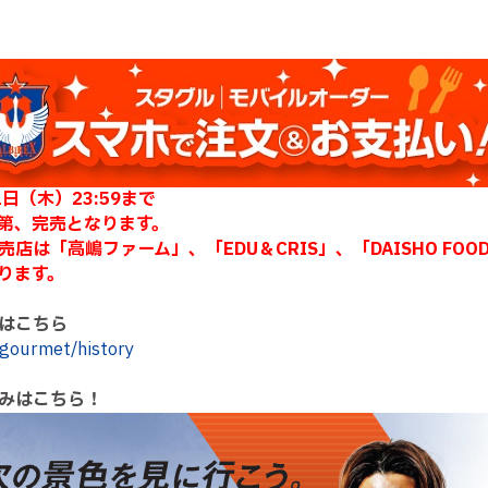
日（木）23:59まで
第、完売となります。
高嶋ファーム」、「EDU＆CRIS」、「DAISHO FOODS 
なります。
はこちら
x-gourmet/history
みはこちら！