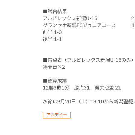
■試合結果
アルビレックス新潟U-15 2
グランセナ新潟FCジュニアユース 1
前半:1-0
後半:1-1
■得点者（アルビレックス新潟U-15のみ
捧夢音×2
■通算成績
12勝3敗1分 勝点31 得失点差 21
次節は9月20日（土）19:10から新潟
アカデミー