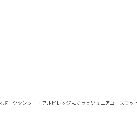
）
聖籠スポーツセンター・アルビレッジにて長岡ジュニアユースフ