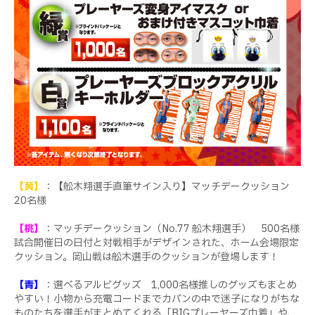
【黄】
：【舩木翔選手直筆サイン入り】マッチデークッション
20名様
【桃】
：マッチデークッション（No.77 舩木翔選手） 500名様
試合開催日の日付と対戦相手がデザインされた、ホーム会場限定
クッション。岡山戦は舩木選手のクッションが登場します！
【青】
：選べるアルビグッズ 1,000名様
推しのグッズもまとめ
やすい！小物から充電コードまでカバンの中で迷子になりがちな
ものたちを選手がまとめてくれる「
BIG
プレーヤーズ巾着」や、