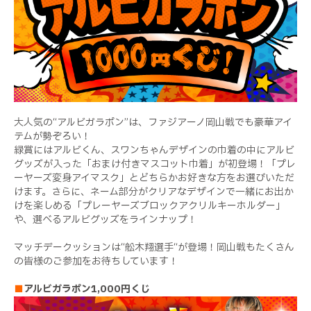
大人気の“アルビガラポン”は、ファジアーノ岡山戦でも豪華アイ
テムが勢ぞろい！
緑賞にはアルビくん、スワンちゃんデザインの巾着の中にアルビ
グッズが入った「おまけ付きマスコット巾着」が初登場！「プレ
ーヤーズ変身アイマスク」とどちらかお好きな方をお選びいただ
けます。さらに、ネーム部分がクリアなデザインで一緒にお出か
けを楽しめる「プレーヤーズブロックアクリルキーホルダー」
や、選べるアルビグッズをラインナップ！
マッチデークッションは“舩木翔選手“が登場！岡山戦もたくさん
の皆様のご参加をお待ちしています！
■
アルビガラポン1,000円くじ