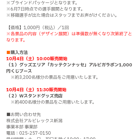
※ブラインドパッケージとなります。
※6月7日時点での選手展開となります。
※移籍選手が出た場合はスタッフまでお声がけください。
【価格】1,000円（税込）／1回
※各景品の内容（デザイン展開）は準備数が無くなり次第終了と
なります。
■
購入方法
10
月4日（土）10:00販売開始
（１）
グッズエリア「カッテクンナッセ」
アルビガラポン
1,000
円くじブース
※約
3,200
名様分の景品をご用意いたします。
10
月4日（土）11:30販売開始
（２）
W
スタンドグッズ売店
※約
400
名様分の景品をご用意いたします。
■お問い合わせ先
株式会社アルビレックス新潟
事業本部 事業部
電話：
025-257-0150