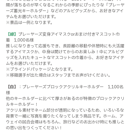
陽が落ちるのが早くなるこれからの季節にぴったりな「プレーヤ
ーズ蓄光キーホルダー」などのアルビグッズから、お好きなアイ
テムをお選びいただけます。
※景品は一例となります。
【緑】
プレーヤーズ変身アイマスクorおまけ付きマスコット巾
着 1,000名様
推しになりきって応援もでき、長距離の移動や休憩時にも大活躍
するアイマスクか、中身は開けてからのお楽しみ！中にアルビグ
ッズを入れたキュートなマスコットの巾着から、お好きなアイテ
ムをお選びいただけます。
※ブラインドパッケージとなります。
※移籍選手が出た場合はスタッフまでお声がけください。
【白】
：プレーヤーズブロックアクリルキーホルダー 1,100名
様
他のキーホルダーに比べて厚さがあるのが特徴のブロックアクリ
ルキーホルダー！
アクリル素材でネーム部分が透明になっているため、いろいろな
背景で一緒に写真を撮りたくなってしまう商品です。ホーム、ア
ウェイの試合会場はもちろん、旅行などのお出かけ時にも推しと
の思い出をつくってください！