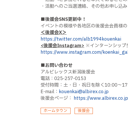
・活動へのご当選連絡、その他お申し込み
■後援会SNS更新中！
イベントの模様や各地区の後援会会員様の
＜後援会X＞
https://twitter.com/alb1994kouenkai
<後援会Instagram>
※インターンシップ
https://www.instagram.com/koenkai_ga
■お問い合わせ
アルビレックス新潟後援会
電話：025-257-0153
受付時間：土・日・祝日を除く10:00〜17:
E-mail：
kouenkai@albirex.co.jp
後援会ページ：
https://www.albirex.co.j
ホームタウン
後援会