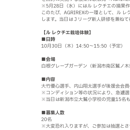
※5月28日（水）にはル レクチエの摘果
このたび、AGRIREXの一環として、ル
します。当日はＪリーグ新人研修を兼ねて
【ル レクチエ栽培体験】
■日時
10月30日（木）14:50～15:50（予定）
■会場
白根グレープガーデン（新潟市南区鷲ノ木新
■内容
大竹優心選手、内山翔太選手が後援会会員
※コンディション等の状況により、急遽選
※当日は新潟市立大鷲小学校の児童15名
■募集人数
20名
※大変恐れ入りますが、ご参加は抽選とさ