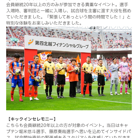
会員継続20年以上の方のみが参加できる貴重なイベント。選手
入場時、審判団と一緒に入場し、試合球を主審に渡す大役を務め
ていただきました。「緊張してあっという間の時間でした！」と
特別な体験をお楽しみいただきました。
【キックインセレモニー】
こちらも会員継続20年以上の方が対象のイベント。当日はキャ
プテン堀米悠斗選手、藤原奏哉選手へ思いを込めてインサイドパ
ス。試合開始直前の緊張感あるスタジアムを体感していただきま