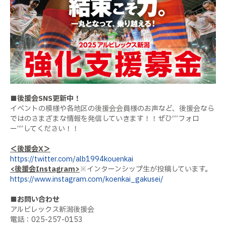
■後援会SNS更新中！
イベントの模様や各地区の後援会会員様のお声など、後援会なら
ではのさまざまな情報を発信していきます！！ぜひ“”フォロ
ー“”してください！！
＜後援会X＞
https://twitter.com/alb1994kouenkai
<後援会Instagram>
※インターンシップ生が投稿しています。
https://www.instagram.com/koenkai_gakusei/
■お問い合わせ
アルビレックス新潟後援会
電話：025-257-0153