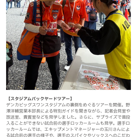
【スタジアムバックヤードツアー】
デンカビッグスワンスタジアムの裏側をめぐるツアーを開催。野
澤洋輔営業本部長による特別ガイドを聞きながら、記者会見室や
放送室、貴賓室などを見学しました。さらに、サプライズで普段
入ることができない試合前の選手ロッカールームも見学。選手ロ
ッカールームでは、エキップメントマネージャーの玉川さんによ
る試合前の選手の様子や、選手のスパイクやソックスへのこだわ