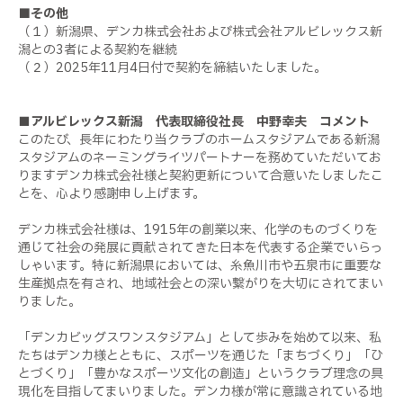
■
その他
（１）新潟県、デンカ株式会社および株式会社アルビレックス新
潟との3者による契約を継続
（２）2025年11月4日付で契約を締結いたしました。
■アルビレックス新潟 代表取締役社長 中野幸夫 コメント
このたび、長年にわたり当クラブのホームスタジアムである新潟
スタジアムのネーミングライツパートナーを務めていただいてお
りますデンカ株式会社様と契約更新について合意いたしましたこ
とを、心より感謝申し上げます。
デンカ株式会社様は、1915年の創業以来、化学のものづくりを
通じて社会の発展に貢献されてきた日本を代表する企業でいらっ
しゃいます。特に新潟県においては、糸魚川市や五泉市に重要な
生産拠点を有され、地域社会との深い繋がりを大切にされてまい
りました。
「デンカビッグスワンスタジアム」として歩みを始めて以来、私
たちはデンカ様とともに、スポーツを通じた「まちづくり」「ひ
とづくり」「豊かなスポーツ文化の創造」というクラブ理念の具
現化を目指してまいりました。デンカ様が常に意識されている地