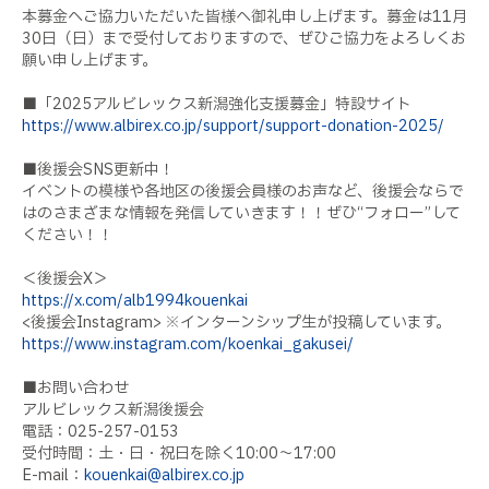
本募金へご協力いただいた皆様へ御礼申し上げます。募金は
11
月
30
日（日）まで受付しておりますので、ぜひご協力をよろしくお
願い申し上げます。
■「
2025
アルビレックス新潟強化支援募金」特設サイト
https://www.albirex.co.jp/support/support-donation-2025/
■後援会
SNS
更新中！
イベントの模様や各地区の後援会員様のお声など、後援会ならで
はのさまざまな情報を発信していきます！！ぜひ“フォロー”して
ください！！
＜後援会X＞
https://x.com/alb1994kouenkai
<後援会
Instagram> ※
インターンシップ生が投稿しています。
https://www.instagram.com/koenkai_gakusei/
■お問い合わせ
アルビレックス新潟後援会
電話：
025-257-0153
受付時間：土・日・祝日を除く
10:00
〜
17:00
E-mail
：
kouenkai@albirex.co.jp