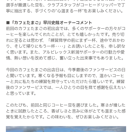
選手が厳選した豆を、クラブスタッフがコーヒードリッパーで丁
寧に抽出する、手づくりの“心温まる一杯”をお楽しみください。
■「カフェたまご」早川史哉オーナーコメント
前回のカフェたまごの初出店では、多くのサポーターの方々がコ
ーヒーを楽しんでくれたことが、とても嬉しかったです。売り切
れに至るとは思わず、「練習見学の前にまず一杯、途中でおかわ
り、そして帰りにもう一杯････」とお誘いしたことを、申し訳な
く思います。また、アルビレックス新潟サポーターの行動力や愛
情、熱い想いを改めて感じ、奮い立った出来事でもありました。
今回のカフェたまごの出店日は、今季最後のファンサービスの日
と聞いています。寒くなる予報も目にしますので、温かいコーヒ
ーと共に私たちの練習を見守っていただけたら嬉しいです。練習
後のファンサービスでは、一人ひとりの目を見て感謝を伝えたい
と思っています。
このたびも、前回と同じコーヒー豆を選びました。寒さが増した
ときに試飲したところ、香ばしさと苦みに体がとても温まった感
覚を覚えたからです。この味わいを、ぜひお楽しみください。