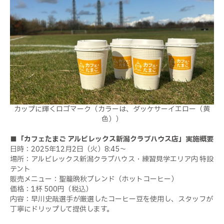
カップに輝くロゴマーク（カラーは、ダッケサーイエロー（黄
色））
■「カフェたまご アルビレックス新潟クラブハウス店」実施概要
日時：2025年12月2日（火）8:45〜
場所：アルビレックス新潟クラブハウス・練習見学エリア内 特設
テント
販売メニュー：聖籠晩秋ブレンド（ホットコーヒー）
価格：1杯 500円（税込）
内容：早川史哉選手が厳選したコーヒー豆を使用し、スタッフが
丁寧にドリップして提供します。