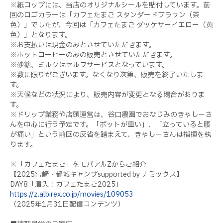
※紙コップには、当店のオリジナルシールを貼付しています。前
回のロゴカラーは「カフェたまご スタンダードブラウン（茶
色）」でしたが、今回は「カフェたまご ダッケサーイエロー（黄
色）」となります。
※お支払いは現金のみとさせていただきます。
※ホットコーヒーのみの販売とさせていただきます。
※砂糖、ミルクはセルフサービスとなっています。
※数に限りがございます。なくなり次第、販売を終了いたしま
す。
※天候などの状況により、販売内容が変更となる場合がありま
す。
※ドリップ業務や店頭運営は、谷口農園でおなじみのきゃしーさ
んを中心に行う予定です。「ポットが重い」、「立っていると腰
が痛い」という前回の反省を踏まえて、きゃしーさんは指揮を執
ります。
※「カフェたまご」をモバアルZからご紹介
【2025宮崎・都城キャンプsupported by ナミックス】
DAY8「潜入！カフェたまご2025」
https://z.albirex.co.jp/movies/109053
（2025年1月31日配信コンテンツ）