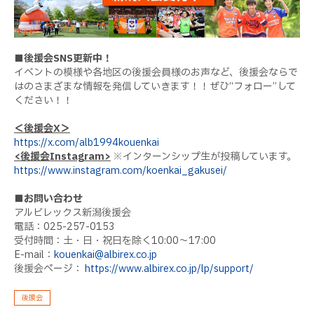
■後援会
SNS
更新中！
イベントの模様や各地区の後援会員様のお声など、後援会ならで
はのさまざまな情報を発信していきます！！ぜひ“フォロー”して
ください！！
＜後援会
X
＞
https://x.com/alb1994kouenkai
<
後援会
Instagram>
※インターンシップ生が投稿しています。
https://www.instagram.com/koenkai_gakusei/
■お問い合わせ
アルビレックス新潟後援会
電話：
025-257-0153
受付時間：土・日・祝日を除く
10:00
〜
17:00
E-mail：
kouenkai@albirex.co.jp
後援会ページ：
https://www.albirex.co.jp/lp/support/
後援会