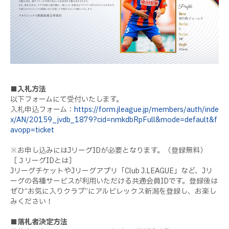
■入札方法
以下フォームにて受付いたします。
入札申込フォーム：
https://form.jleague.jp/members/auth/inde
x/AN/20159_jvdb_1879?cid=nmkdbRpFull&mode=default&f
avopp=ticket
※お申し込みには
J
リーグ
ID
が必要となります。（登録無料）
［Ｊリーグ
ID
とは］
J
リーグチケットや
J
リーグアプリ「
Club J.LEAGUE
」など、
J
リ
ーグの各種サービスが利用いただける共通会員
ID
です。登録後は
ぜひ
“
お気に入りクラブ
”
にアルビレックス新潟を登録し、お楽し
みください！
■落札者決定方法