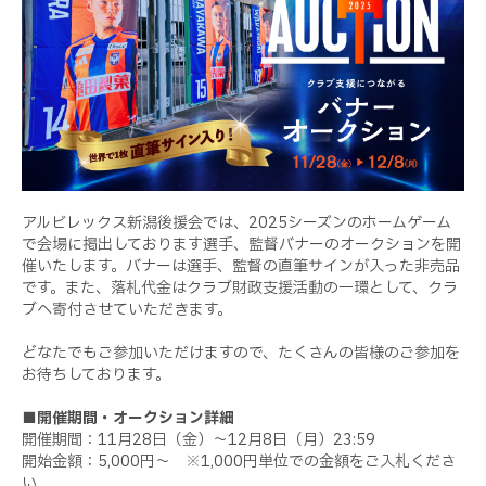
アルビレックス新潟後援会では、
2025
シーズンのホームゲーム
で会場に掲出しております選手、監督バナーのオークションを開
催いたします。バナーは選手、監督の直筆サインが入った非売品
です。また、落札代金はクラブ財政支援活動の一環として、クラ
ブへ寄付させていただきます。
どなたでもご参加いただけますので、たくさんの皆様のご参加を
お待ちしております。
■開催期間・オークション詳細
開催期間：
11
月
28
日（金）～
12
月
8
日（月）
23:59
開始金額：
5,000
円～
※1,000
円単位での金額をご入札くださ
い