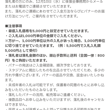
落札者の方にのみ、
12
月
10
日（水）に後援会事務局からメール
またはお電話でご連絡させていただきます。
また、落札のご連絡にあわせてご入金方法ならびにバナーのお届
け方法について、ご案内をさせていただきます。
■注意事項
・最低入札価格を
5,000
円と設定させていただきます。
・ご入札は
1,000
円単位の金額でご入札ください。
※万が一、
1,000
円単位以外の入札があった場合、
1,000
円単位
に切り捨てさせていただきます。（例：
5,500
円で入札
入札額
5,000
円として受付）
・落札者は落札金額のほか、振込手数料と送料（全国一律：
800
円）をご負担いただきます。
・バナーの発送はご入金確認後、順次予定しております。
・スタジアムに掲出したものを出品させていただくため、多少の
汚れや傷がございます。バナーの返品や交換、返金はいたしかね
ます。
・未成年者の入札は可能ですが、保護者の同意のもとにお申し込
みをいただいたものとみなします。
・落札したバナーの流用、転売等はご遠慮ください。
・複数品目へお申し込みをいただけますが、落札後のキャンセル
はできません。
・返信メールが迷惑メールと誤って分類される可能性がありま