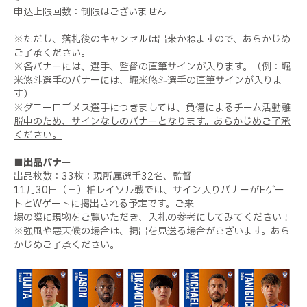
申込上限回数：制限はございません
※ただし、落札後のキャンセルは出来かねますので、あらかじめ
ご了承ください。
※各バナーには、選手、監督の直筆サインが入ります。（例：堀
米悠斗選手のバナーには、堀米悠斗選手の直筆サインが入りま
す）
※ダニーロゴメス選手につきましては、負傷によるチーム活動離
脱中のため、サインなしのバナーとなります。あらかじめご了承
ください。
■出品バナー
出品枚数：
33
枚：現所属選手
32
名、監督
11
月
30
日（日）柏レイソル戦では、サイン入りバナーが
E
ゲー
トと
W
ゲートに掲出される予定です。ご来
場の際に現物をご覧いただき、入札の参考にしてみてください！
※強風や悪天候の場合は、掲出を見送る場合がございます。あら
かじめご了承ください。