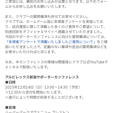
ご参加には、事前のお申し込みが必要となります。以下のフォー
ムからお申し込みをお願いいたします。
また、クラブへの質問事項も併せてお寄せください。
クラブでは、ホームゲーム後に来場者アンケートを実施してお
り、試合運営に関して頂戴した多くのご意見やご要望について、
別途回答をオフィシャルサイトへ掲載させていただきました。
今回のサポーターカンファレンスに向けた質問事項については、
「来場者アンケートで頂戴いたしましたご意見について」
をご確
認いただきました上で、記載のない事項や追加の質問事項などを
お寄せいただければと存じます。
なお、本カンファレンスの模様は開催後にクラブ公式YouTubeチ
ャンネルで配信いたします。
アルビレックス新潟サポーターカンファレンス
■日時
2025年12月14日（日）13:00～14:30（予定）
※12:30から受付を開始いたします。
※進行によって時間が前後することがございます。
■会場
ハーバーパークアヴェニュー ブレストン