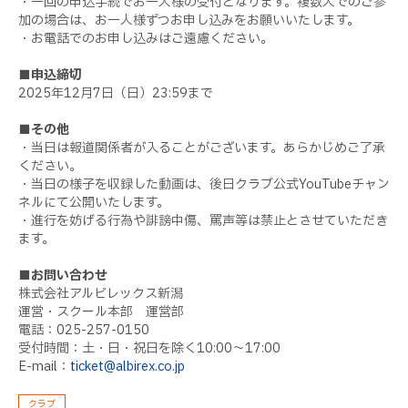
・一回の申込手続でお一人様の受付となります。複数人でのご参
加の場合は、お一人様ずつお申し込みをお願いいたします。
・お電話でのお申し込みはご遠慮ください。
■申込締切
2025年12月7日（日）23:59まで
■その他
・当日は報道関係者が入ることがございます。あらかじめご了承
ください。
・当日の様子を収録した動画は、後日クラブ公式YouTubeチャン
ネルにて公開いたします。
・進行を妨げる行為や誹謗中傷、罵声等は禁止とさせていただき
ます。
■お問い合わせ
株式会社アルビレックス新潟
運営・スクール本部 運営部
電話：025-257-0150
受付時間：土・日・祝日を除く10:00〜17:00
E-mail：
ticket@albirex.co.jp
クラブ