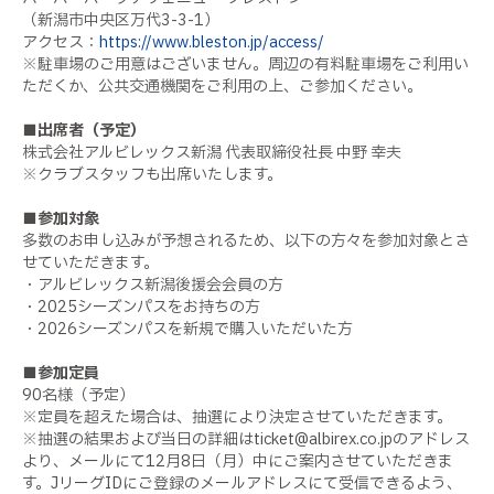
（新潟市中央区万代3-3-1）
アクセス：
https://www.bleston.jp/access/
※駐車場のご用意はございません。周辺の有料駐車場をご利用い
ただくか、公共交通機関をご利用の上、ご参加ください。
■出席者（予定）
株式会社アルビレックス新潟 代表取締役社長 中野 幸夫
※クラブスタッフも出席いたします。
■参加対象
多数のお申し込みが予想されるため、以下の方々を参加対象とさ
せていただきます。
・アルビレックス新潟後援会会員の方
・2025シーズンパスをお持ちの方
・2026シーズンパスを新規で購入いただいた方
■参加定員
90名様（予定）
※定員を超えた場合は、抽選により決定させていただきます。
※抽選の結果および当日の詳細はticket@albirex.co.jpのアドレス
より、メールにて12月8日（月）中にご案内させていただきま
す。JリーグIDにご登録のメールアドレスにて受信できるよう、