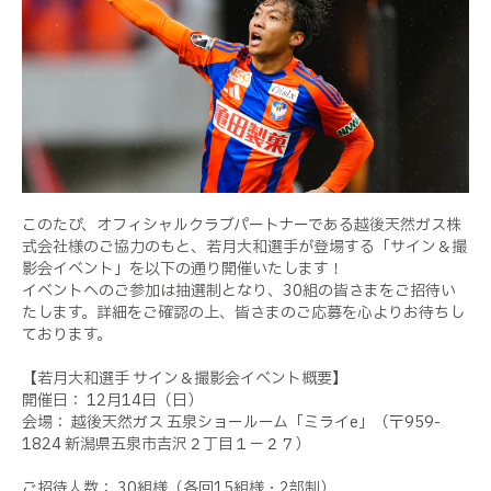
このたび、オフィシャルクラブパートナーである越後天然ガス株
式会社様のご協力のもと、若月大和選手が登場する「サイン＆撮
影会イベント」を以下の通り開催いたします！
イベントへのご参加は抽選制となり、30組の皆さまをご招待い
たします。詳細をご確認の上、皆さまのご応募を心よりお待ちし
ております。
【若月大和選手 サイン＆撮影会イベント概要】
開催日： 12月14日（日）
会場： 越後天然ガス 五泉ショールーム「ミライe」（〒959-
1824 新潟県五泉市吉沢２丁目１−２７）
ご招待人数： 30組様（各回15組様・2部制）