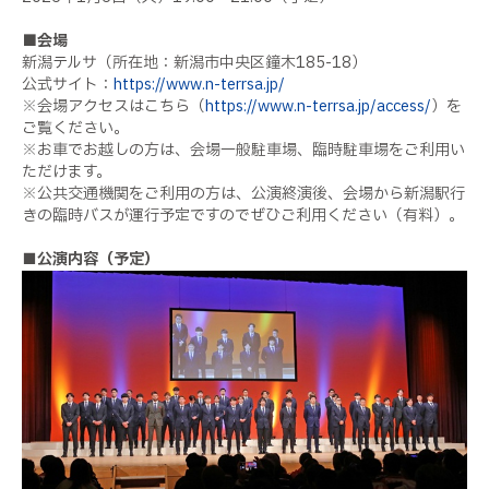
■
会場
新潟テルサ（所在地：新潟市中央区鐘木185-18）
公式サイト：
https://www.n-terrsa.jp/
※会場アクセスはこちら（
https://www.n-terrsa.jp/access/
）を
ご覧ください。
※お車でお越しの方は、会場一般駐車場、臨時駐車場をご利用い
ただけます。
※公共交通機関をご利用の方は、公演終演後、会場から新潟駅行
きの臨時バスが運行予定ですのでぜひご利用ください（有料）。
■公演内容（予定）