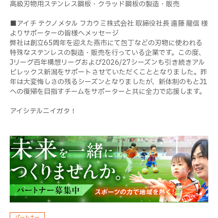
高級刃物用ステンレス鋼板・クラッド鋼板の製造・販売
■アイチ テクノメタル フカウミ株式会社 取締役社長 遠藤 龍信 様
よりサポーターの皆様へメッセージ
弊社は創立65周年を迎えた燕市にて包丁などの刃物に使われる
特殊なステンレスの製造・販売を行っている企業です。この度、
Jリーグ百年構想リーグおよび2026/27シーズンも引き続きアル
ビレックス新潟をサポートさせていただくこととなりました。昨
年は大変悔しさの残るシーズンとなりましたが、新体制のもとJ1
への復帰を目指すチームをサポーターと共に全力で応援します。
アイシテルニイガタ！
パートナー