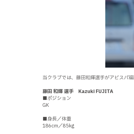
当クラブでは、藤田和輝選手がアビスパ福
藤田 和輝 選手 Kazuki FUJITA
■ポジション
GK
■身長／体重
186cm／85kg