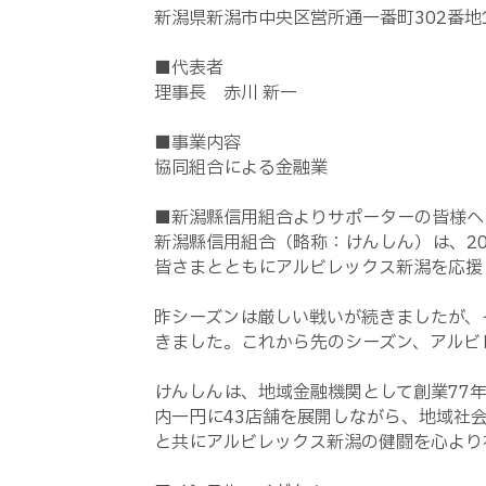
新潟県新潟市中央区営所通一番町302番地
■代表者
理事長 赤川 新一
■事業内容
協同組合による金融業
■新潟縣信用組合よりサポーターの皆様へ
新潟縣信用組合（略称：けんしん）は、20
皆さまとともにアルビレックス新潟を応援
昨シーズンは厳しい戦いが続きましたが、
きました。これから先のシーズン、アルビ
けんしんは、地域金融機関として創業77
内一円に43店舗を展開しながら、地域社
と共にアルビレックス新潟の健闘を心より