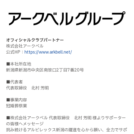
オフィシャルクラブパートナー
株式会社アークベル
公式HP：
https://www.arkbell.net/
■本社所在地
新潟県新潟市中央区南笹口2丁目7番20号
■代表者
代表取締役 北村 芳明
■事業内容
冠婚葬祭業
■株式会社アークベル 代表取締役 北村 芳明 様よりサポーター
の皆様へメッセージ
挑み続けるアルビレックス新潟の躍進を心から願い、全力でサポ