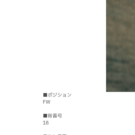
■ポジション
FW
■背番号
18