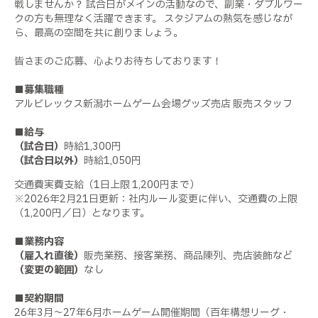
戦しませんか？ 試合日がメインの活動なので、副業・ダブルワー
クの方も無理なく活躍できます。 スタジアムの熱気を感じなが
ら、最高の空間を共に創りましょう。
皆さまのご応募、心よりお待ちしております！
■募集職種
アルビレックス新潟ホームゲーム会場グッズ売店 販売スタッフ
■給与
（試合日）
時給1,300円
（試合日以外）
時給1,050円
交通費実費支給（1日上限 1,200円まで）
※2026年2月21日更新：社内ルール変更に伴い、交通費の上限
（1,200円／日）となります。
■業務内容
（雇入れ直後）
販売業務、接客業務、商品陳列、売店装飾など
（変更の範囲）
なし
■契約期間
26年3月～27年6月ホームゲーム開催期間（百年構想リーグ・