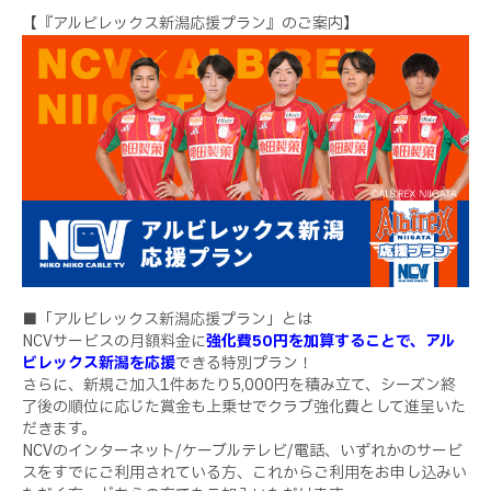
【『アルビレックス新潟応援プラン』のご案内】
■「アルビレックス新潟応援プラン」とは
NCVサービスの月額料金に
強化費50円を加算することで、アル
ビレックス新潟を応援
できる特別プラン！
さらに、新規ご加入1件あたり5,000円を積み立て、シーズン終
了後の順位に応じた賞金も上乗せでクラブ強化費として進呈いた
だきます。
NCVのインターネット/ケーブルテレビ/電話、いずれかのサービ
スをすでにご利用されている方、これからご利用をお申し込みい