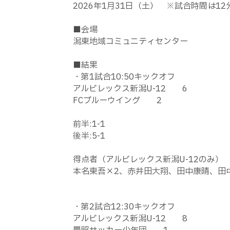
2026
年
1
月
31
日（土） ※試合時間は
12
■会場
潟東地域コミュニティセンター
■結果
・第
1
試合
10:50
キックオフ
アルビレックス新潟
U-12
6
FC
ブルーウイング
2
前半
:1-1
後半
:5-1
得点者（アルビレックス新潟
U-12
のみ）
本名東吾×
2
、赤井田大翔、田中康晴、田
・第
2
試合
12:30
キックオフ
アルビレックス新潟
U-12
8