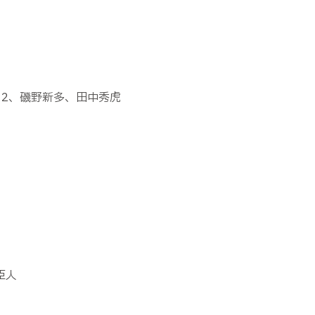
×
2
、磯野新多、田中秀虎
）
臣人