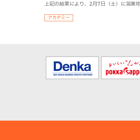
上記の結果により、
2
月
7
日（土）に潟東
アカデミー