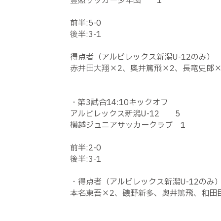
豊照サッカー少年団
1
前半
:5-0
後半
:3-1
得点者（アルビレックス新潟
U-12
のみ）
赤井田大翔×
2
、奥井篤飛×
2
、長竜史郎
・第
3
試合
14:10
キックオフ
アルビレックス新潟
U-12
5
横越ジュニアサッカークラブ
1
前半
:2-0
後半
:3-1
・得点者（アルビレックス新潟
U-12
のみ
本名東吾×
2
、磯野新多、奥井篤飛、和田