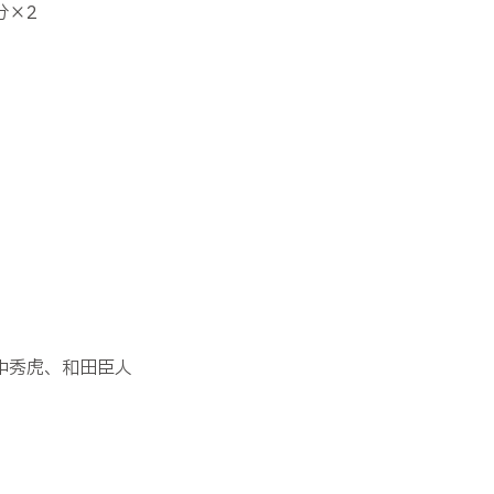
分×
2
中秀虎、和田臣人