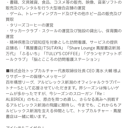
・書籍、文具雑貨、食品、コスメ等の販売、映像、音楽ソフトの
販売及びレンタルを行う大型複合店舗の運営
・ゲーム、トレーディングカード及びその他ホビー品の販売及び
買取
・タリーズコーヒーの運営
・サッカークラブ・スクールの運営及び施設の貸出し、保育園の
運営
・精神疾患及び認知症を対象とした訪問看護、サービスの提供
店舗名：「蔦屋書店/TSUTAYA」「Share Lounge 蔦屋書店新潟
万代」「ふるいち」「TULLY'S COFFEE」「グランセナフットボ
ールクラブ」「脳とこころの訪問看護ステーション」
■株式会社トップカルチャー代表取締役社長 CEO 清水 大輔 様よ
りサポーターの皆様へメッセージ
百年構想リーグ、アルビレックス新潟のオフィシャルクラブパー
トナーSとして応援させていただきます。昨シーズンは悔しいゲ
ームが多かったですが、今シーズンのスローガン「Re：
ALBIREX」のもと、原点を見つめ直し、さらなる高みへ挑戦す
るアルビレックス新潟の飛躍に期待し、今までも、これからもア
ルビレックス新潟を支える仲間として、トップカルチャー・蔦屋
書店は一緒に戦います。