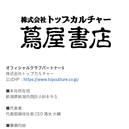
オフィシャルクラブパートナーS
株式会社トップカルチャー
公式HP：
https://www.topculture.co.jp/
■本社所在地
新潟県新潟市西区小針4-9-1
■代表者
代表取締役社長 CEO 清水 大輔
■事業内容