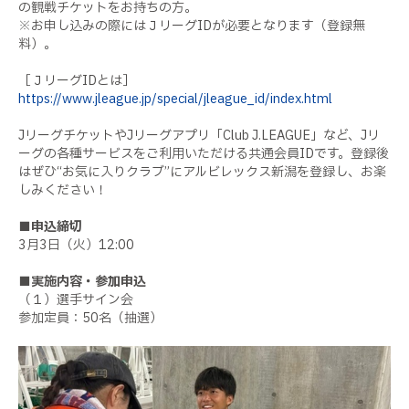
の観戦チケットをお持ちの方。
※お申し込みの際にはＪリーグIDが必要となります（登録無
料）。
［ＪリーグIDとは］
https://www.jleague.jp/special/jleague_id/index.html
JリーグチケットやJリーグアプリ「Club J.LEAGUE」など、Jリ
ーグの各種サービスをご利用いただける共通会員IDです。登録後
はぜひ“お気に入りクラブ”にアルビレックス新潟を登録し、お楽
しみください！
■申込締切
3月3日（火）12:00
■実施内容・参加申込
（１）選手サイン会
参加定員：50名（抽選）