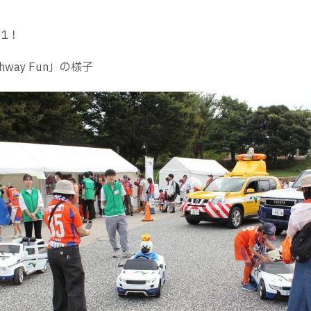
J1！
way Fun」の様子