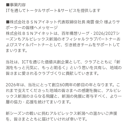
■事業内容
ITを通してトータルサポート&サービスを提供します
■株式会社ＢＳＮアイネット代表取締役社長 南雲 俊介 様よりサ
ポーターの皆様へメッセージ
株式会社ＢＳＮアイネットは、百年構想リーグ・2026/2027シ
ーズンもアルビレックス新潟のオフィシャルクラブパートナーお
よびスマイルパートナーとして、引き続きチームをサポートして
まいります。
当社は、ICTを通じた価値共創企業として、クラブとともに「新
潟をもっと元気に、もっと明るく」という思いを共有し、地域の
皆さまに愛されるクラブづくりに貢献していきます。
2026年は、当社にとって創立60周年の節目の年となります。こ
れまで支えてくださった地域の皆さまへの感謝を胸に、アルビレ
ックス新潟のさらなる飛躍と、新潟の発展に寄与すべく、より一
層の協力・応援を続けてまいります。
新シーズンの戦いに挑むアルビレックス新潟への温かいご声援
を、皆さまとともに届けていければ幸いです。