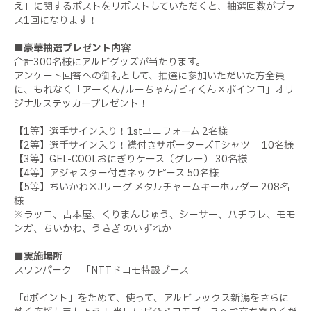
え」に関するポストをリポストしていただくと、抽選回数がプラ
ス1回になります！
■豪華抽選プレゼント内容
合計300名様にアルビグッズが当たります。
アンケート回答への御礼として、抽選に参加いただいた方全員
に、もれなく「アーくん/ルーちゃん/ビィくん×ポインコ」オリ
ジナルステッカープレゼント！
【1等】選手サイン入り！1stユニフォーム 2名様
【2等】選手サイン入り！襟付きサポーターズTシャツ 10名様
【3等】GEL-COOLおにぎりケース（グレー） 30名様
【4等】アジャスター付きネックピース 50名様
【5等】ちいかわ×Jリーグ メタルチャームキーホルダー 208名
様
※ラッコ、古本屋、くりまんじゅう、シーサー、ハチワレ、モモ
ンガ、ちいかわ、うさぎ のいずれか
■実施場所
スワンパーク 「NTTドコモ特設ブース」
「dポイント」をためて、使って、アルビレックス新潟をさらに