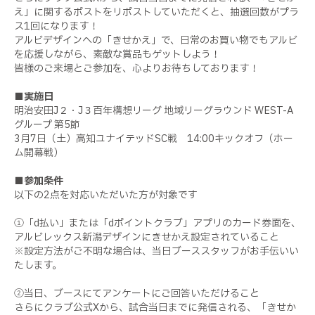
え」に関するポストをリポストしていただくと、抽選回数がプラ
ス1回になります！
アルビデザインへの「きせかえ」で、日常のお買い物でもアルビ
を応援しながら、素敵な賞品もゲットしよう！
皆様のご来場とご参加を、心よりお待ちしております！
■実施日
明治安田J２・J３百年構想リーグ 地域リーグラウンド WEST-A
グループ 第5節
3月7日（土）高知ユナイテッドSC戦 14:00キックオフ（ホー
ム開幕戦）
■参加条件
以下の2点を対応いただいた方が対象です
①「d払い」または「dポイントクラブ」アプリのカード券面を、
アルビレックス新潟デザインにきせかえ設定されていること
※設定方法がご不明な場合は、当日ブーススタッフがお手伝いい
たします。
②当日、ブースにてアンケートにご回答いただけること
さらにクラブ公式Xから、試合当日までに発信される、「きせか