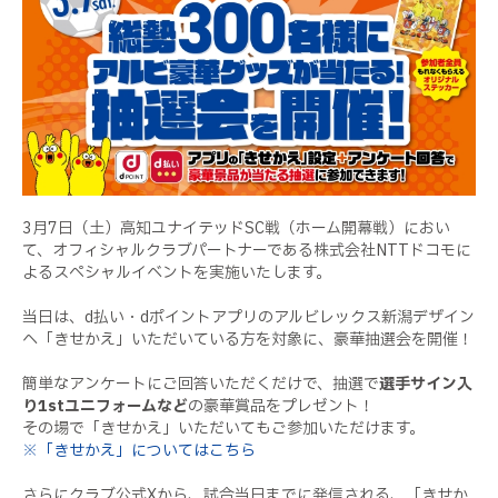
3月7日（土）高知ユナイテッドSC戦（ホーム開幕戦）におい
て、オフィシャルクラブパートナーである株式会社NTTドコモに
よるスペシャルイベントを実施いたします。
当日は、d払い・dポイントアプリのアルビレックス新潟デザイン
へ「きせかえ」いただいている方を対象に、豪華抽選会を開催！
簡単なアンケートにご回答いただくだけで、抽選で
選手サイン入
り1stユニフォームなど
の豪華賞品をプレゼント！
その場で「きせかえ」いただいてもご参加いただけます。
※「きせかえ」については
こちら
さらにクラブ公式Xから、試合当日までに発信される、「きせか